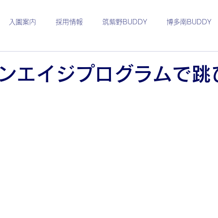
入園案内
採用情報
筑紫野BUDDY
博多南BUDDY
たより
1月
2月
3月
4月
5月
6月
ンエイジプログラムで跳
卒園児さんの活躍
international
international concept
保育士