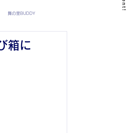
舞の里BUDDY
7月
8月
9月
び箱に
WHY BUDDY_international