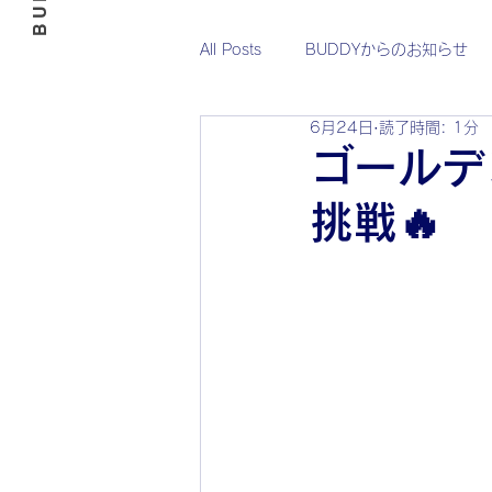
All Posts
BUDDYからのお知らせ
6月24日
読了時間: 1分
基山BUDDY
B-BABY
お
ゴールデ
挑戦🔥
10月
11月
12月
スポーツクラブ
BUDDY FC