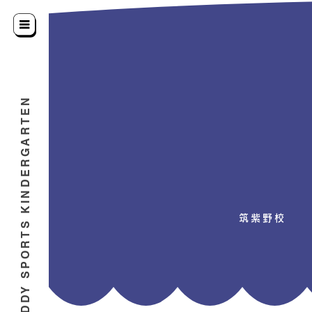
BUDDY SPORTS KINDERGARTEN
筑紫野校