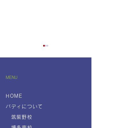
MENU
未来の保育を一緒に 園見
☀️Summer Sch
HOME
学バスツアー
☀️開催決定
バディについて
筑紫野校
博多南校