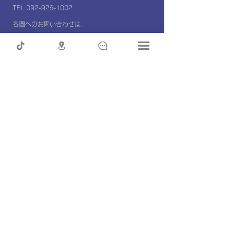
TEL 092-926-1002
各園へのお問い合わせは、
各園ページ内のお問い合わせ
よりお願いします。
OPEN TIMES
窓口受付時間 :
平日 10:00～16:00
定休日:
土日祝日
制服の追加注文