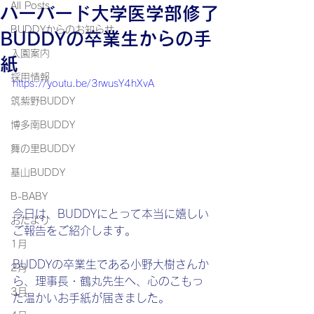
All Posts
ハーバード大学医学部修了
BUDDYからのお知らせ
BUDDYの卒業生からの手
入園案内
紙
採用情報
https://youtu.be/3rwusY4hXvA
筑紫野BUDDY
博多南BUDDY
舞の里BUDDY
基山BUDDY
B-BABY
今日は、BUDDYにとって本当に嬉しい
おたより
ご報告をご紹介します。
1月
BUDDYの卒業生である小野大樹さんか
2月
ら、理事長・鶴丸先生へ、心のこもっ
3月
た温かいお手紙が届きました。