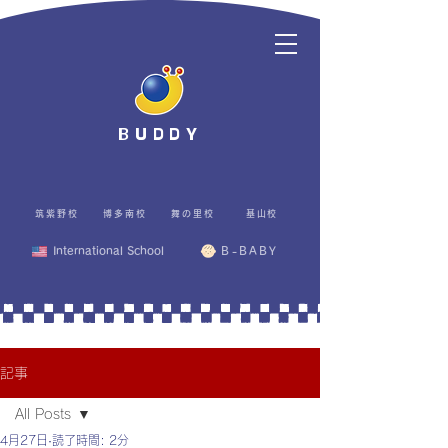
BUDDY
筑紫野校
博多南校
舞の里校
基山校
International School
B-BABY
記事
All Posts
4月27日
読了時間: 2分