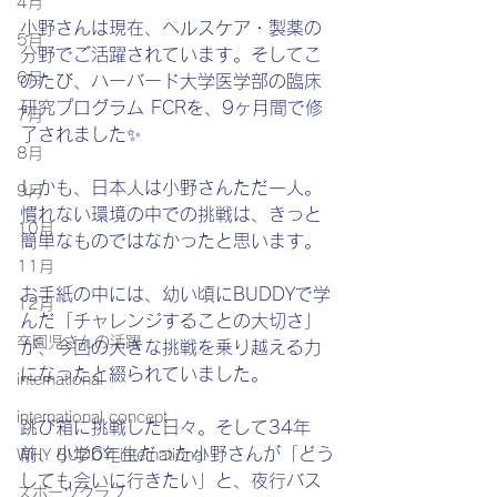
4月
小野さんは現在、ヘルスケア・製薬の
5月
分野でご活躍されています。そしてこ
6月
のたび、ハーバード大学医学部の臨床
研究プログラム FCRを、9ヶ月間で修
7月
了されました✨
8月
しかも、日本人は小野さんただ一人。
9月
慣れない環境の中での挑戦は、きっと
10月
簡単なものではなかったと思います。
11月
お手紙の中には、幼い頃にBUDDYで学
12月
んだ「チャレンジすることの大切さ」
卒園児さんの活躍
が、今回の大きな挑戦を乗り越える力
になったと綴られていました。
international
international concept
跳び箱に挑戦した日々。そして34年
前、小学6年生だった小野さんが「どう
WHY BUDDY_international
しても会いに行きたい」と、夜行バス
スポーツクラブ