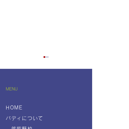
MENU
6月園外活動✨
基山バディで夏祭り🥁
HOME
バディについて
筑紫野校