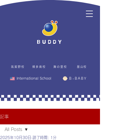
BUDDY
筑紫野校
博多南校
舞の里校
基山校
International School
B-BABY
記事
All Posts
2025年10月30日
読了時間: 1分