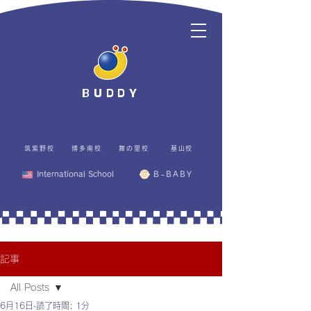
BUDDY
筑紫野校
博多南校
舞の里校
基山校
International School
B-BABY
記事
All Posts
6月16日
読了時間: 1分