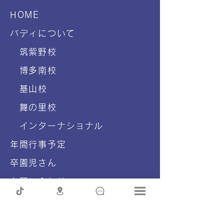
ゴールデンエイジプログ
ほっぺちゃんが
HOME
ラムで跳び箱に挑戦🔥
ディに遊びに来
バディについて
した✨
筑紫野校
博多南校
基山校
舞の里校
インターナショナル
年間行事予定
卒園児さん
お問い合わせ
概要