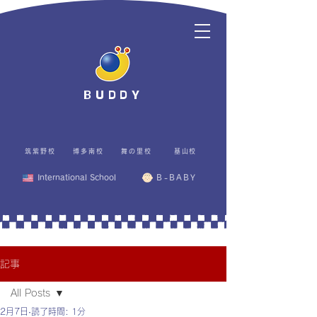
BUDDY
筑紫野校
博多南校
舞の里校
基山校
International School
B-BABY
記事
All Posts
2月7日
読了時間: 1分