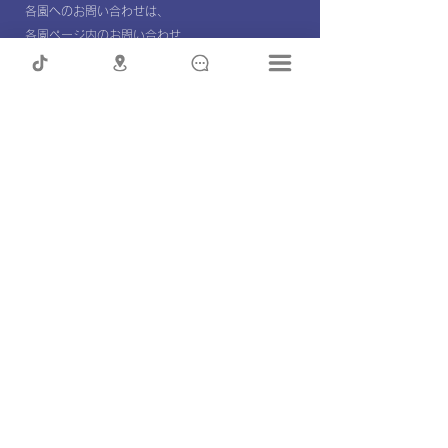
各園へのお問い合わせは、
各園ページ内のお問い合わせ
よりお願いします。
OPEN TIMES
窓口受付時間 :
平日 10:00～16:00
定休日:
土日祝日
制服の追加注文
登園許可書