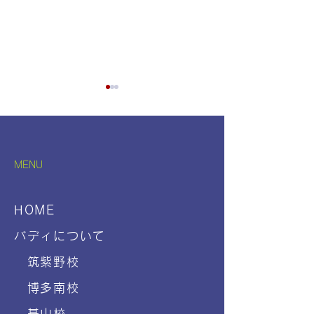
MENU
段ボールでお家作り
未来の保育を一
HOME
学バスツアー
バディについて
筑紫野校
博多南校
基山校