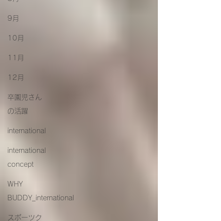
9月
10月
11月
12月
卒園児さん
の活躍
international
international
concept
WHY
BUDDY_international
スポーツク