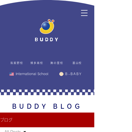
BUDDY
筑紫野校
博多南校
舞の里校
基山校
International School
B-BABY
BUDDY BLOG
ブログ