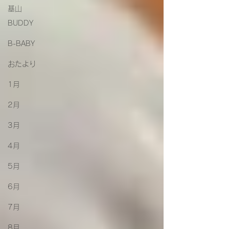
基山
BUDDY
B-BABY
おたより
1月
2月
3月
4月
5月
6月
7月
8月