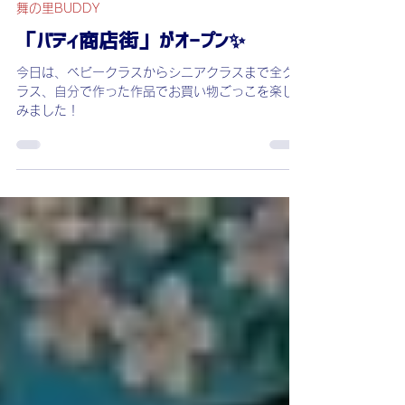
7月31日
読了時間: 1分
舞の里BUDDY
「バディ商店街」がオープン✨
今日は、ベビークラスからシニアクラスまで全ク
ラス、自分で作った作品でお買い物ごっこを楽し
みました！