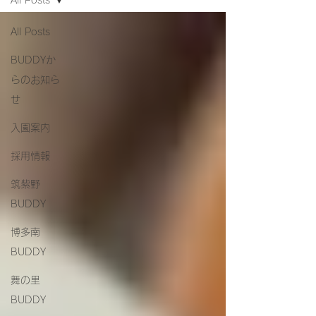
All Posts
All Posts
BUDDYか
らのお知ら
せ
入園案内
採用情報
筑紫野
BUDDY
博多南
BUDDY
舞の里
BUDDY