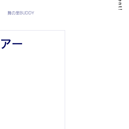
舞の里BUDDY
7月
8月
9月
ツアー
WHY BUDDY_international