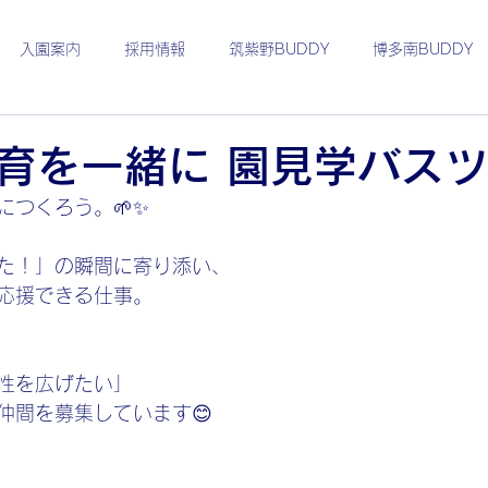
入園案内
採用情報
筑紫野BUDDY
博多南BUDDY
たより
1月
2月
3月
4月
5月
6月
育を一緒に 園見学バス
につくろう。🌱✨
卒園児さんの活躍
international
international concept
た！」の瞬間に寄り添い、
応援できる仕事。
保育士
性を広げたい」
仲間を募集しています😊