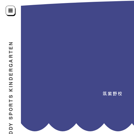
BUDDY SPORTS KINDERGARTEN
筑紫野校