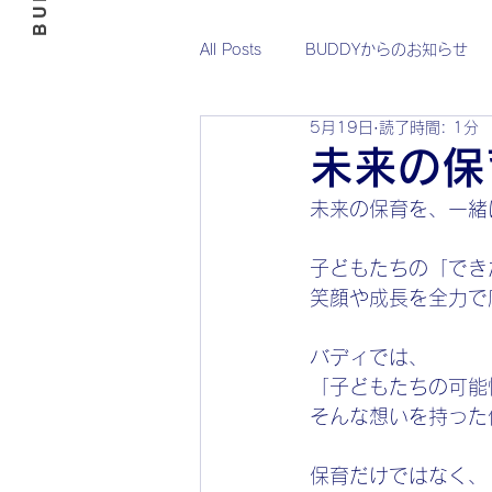
All Posts
BUDDYからのお知らせ
5月19日
読了時間: 1分
基山BUDDY
B-BABY
お
未来の保
未来の保育を、一緒
10月
11月
12月
子どもたちの「でき
笑顔や成長を全力で
スポーツクラブ
BUDDY FC
バディでは、
「子どもたちの可能
そんな想いを持った
保育だけではなく、