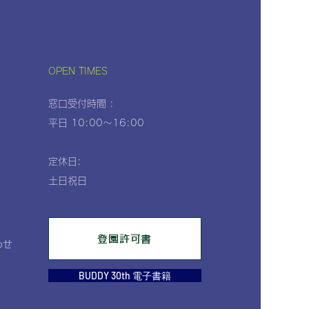
の思い出製作🐠
OPEN TIMES
窓口受付時間 :
平日 10:00～16:00
定休日:
土日祝日
、
登園許可書
わせ
BUDDY 30th 電子書籍